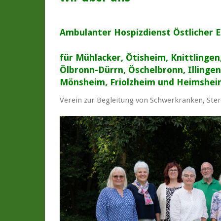
Ambulanter Hospizdienst Östlicher En
für Mühlacker, Ötisheim, Knittlingen
Ölbronn-Dürrn, Öschelbronn, Illinge
Mönsheim, Friolzheim und Heimshe
Verein zur Begleitung von Schwerkranken, St