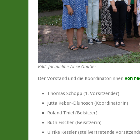
Bild: Jacqueline Alice Goutier
Der Vorstand und die Koordinatorinnen
von re
Thomas Schopp (1. Vorsitzender)
Jutta Keber-Dluhosch (Koordinatorin)
Roland Thiel (Beisitzer)
Ruth Fischer (Beisitzerin)
Ulrike Kessler (stellvertretende Vorsitzend