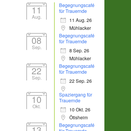
Begegnungscafé
11
für Trauernde
Aug.
11 Aug. 26
Mühlacker
Begegnungscafé
08
für Trauernde
Sep.
8 Sep. 26
Mühlacker
Begegnungscafé
22
für Trauernde
Sep.
22 Sep. 26
Spaziergang für
10
Trauernde
Okt.
10 Okt. 26
Ötisheim
Begegnungscafé
13
für Trauernde