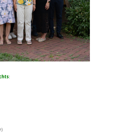
chts
:
e)