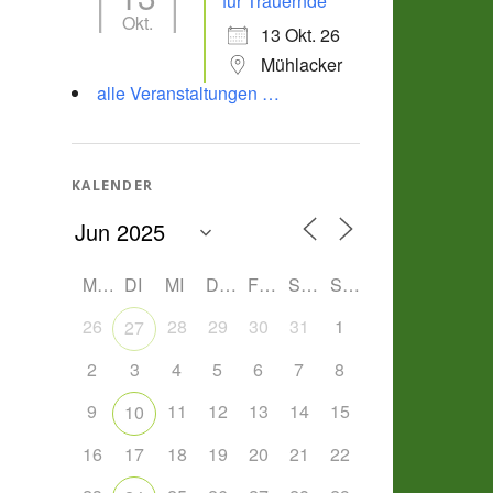
für Trauernde
Okt.
13 Okt. 26
Mühlacker
alle Veranstaltungen …
KALENDER
MO
DI
MI
DO
FR
SA
SO
26
28
29
30
31
1
27
2
3
4
5
6
7
8
9
11
12
13
14
15
10
16
17
18
19
20
21
22