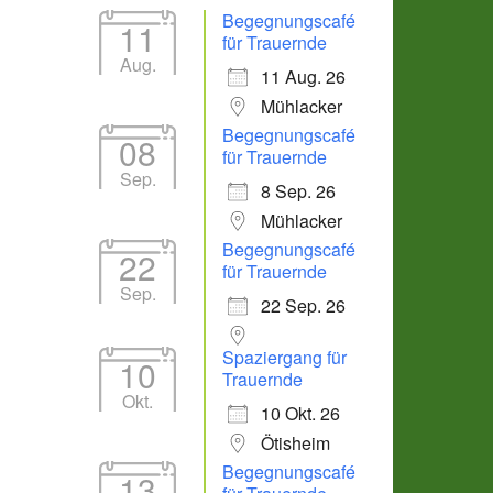
Begegnungscafé
11
für Trauernde
Aug.
11 Aug. 26
Mühlacker
Begegnungscafé
08
für Trauernde
Sep.
8 Sep. 26
Mühlacker
Begegnungscafé
22
für Trauernde
Sep.
22 Sep. 26
Spaziergang für
10
Trauernde
Okt.
10 Okt. 26
Ötisheim
Begegnungscafé
13