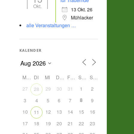
für Trauernde
Okt.
13 Okt. 26
Mühlacker
alle Veranstaltungen …
KALENDER
MO
DI
MI
DO
FR
SA
SO
27
29
30
31
1
2
28
8
3
4
5
6
7
9
10
12
13
14
15
16
11
17
18
19
20
21
22
23