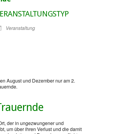
ERANSTALTUNGSTYP
Veranstaltung
gle Kalender
iCalendar
aten August und Dezember nur am 2.
auernde.
Trauernde
 Ort, der in ungezwungener und
t, um über ihren Verlust und die damit