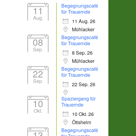
Begegnungscafé
11
für Trauernde
Aug.
11 Aug. 26
Mühlacker
Begegnungscafé
08
für Trauernde
Sep.
8 Sep. 26
Mühlacker
Office 365
Outlook Live
Begegnungscafé
22
für Trauernde
Sep.
22 Sep. 26
Spaziergang für
10
Trauernde
Okt.
10 Okt. 26
Ötisheim
Begegnungscafé
13