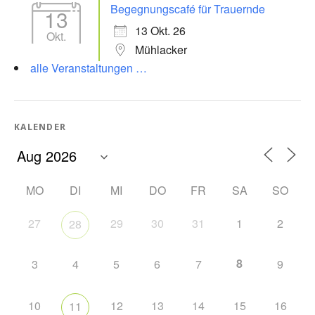
Begegnungscafé für Trauernde
13
13 Okt. 26
Okt.
Mühlacker
alle Veranstaltungen …
KALENDER
MO
DI
MI
DO
FR
SA
SO
27
29
30
31
1
2
28
8
3
4
5
6
7
9
10
12
13
14
15
16
11