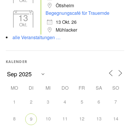
Okt.
Ötisheim
Begegnungscafé für Trauernde
13
13 Okt. 26
Okt.
Mühlacker
alle Veranstaltungen …
KALENDER
MO
DI
MI
DO
FR
SA
SO
1
2
3
4
5
6
7
8
10
11
12
13
14
9