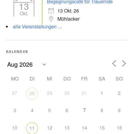
Begegnungscafé für Trauernde
13
13 Okt. 26
Okt.
Mühlacker
alle Veranstaltungen …
KALENDER
MO
DI
MI
DO
FR
SA
SO
27
29
30
31
1
2
28
7
3
4
5
6
8
9
10
12
13
14
15
16
11