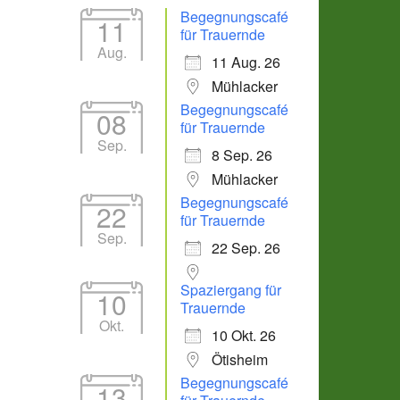
Begegnungscafé
11
für Trauernde
Aug.
11 Aug. 26
Mühlacker
Begegnungscafé
08
für Trauernde
Sep.
8 Sep. 26
Mühlacker
Begegnungscafé
22
für Trauernde
Sep.
22 Sep. 26
Spaziergang für
10
Trauernde
Okt.
10 Okt. 26
Ötisheim
Begegnungscafé
13