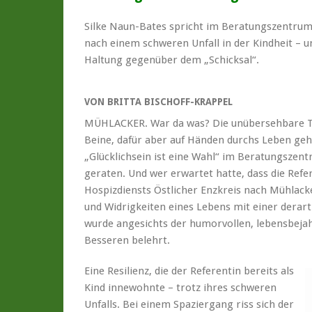
Silke Naun-Bates spricht im Beratungszentrum 
nach einem schweren Unfall in der Kindheit – u
Haltung gegenüber dem „Schicksal“.
VON BRITTA BISCHOFF-KRAPPEL
MÜHLACKER. War da was? Die unübersehbare Ta
Beine, dafür aber auf Händen durchs Leben geht
„Glücklichsein ist eine Wahl“ im Beratungszen
geraten. Und wer erwartet hatte, dass die Refe
Hospizdiensts Östlicher Enzkreis nach Mühla
und Widrigkeiten eines Lebens mit einer dera
wurde angesichts der humorvollen, lebensbejah
Besseren belehrt.
Eine Resilienz, die der Referentin bereits als
Kind innewohnte – trotz ihres schweren
Unfalls. Bei einem Spaziergang riss sich der