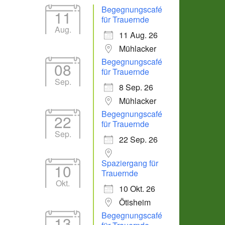
Begegnungscafé
11
für Trauernde
Aug.
11 Aug. 26
Mühlacker
Begegnungscafé
08
für Trauernde
Sep.
8 Sep. 26
Mühlacker
Begegnungscafé
22
für Trauernde
Sep.
22 Sep. 26
Spaziergang für
10
Trauernde
Okt.
10 Okt. 26
Ötisheim
Begegnungscafé
13