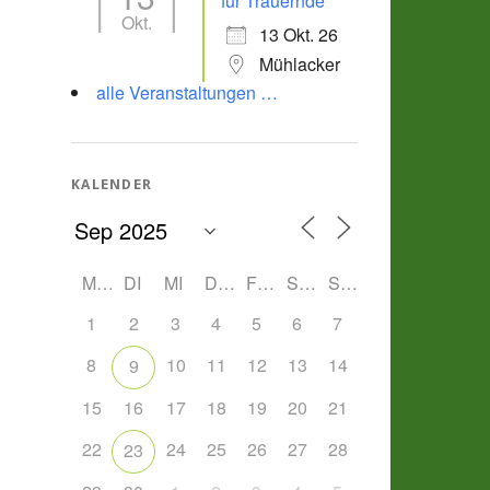
für Trauernde
Okt.
13 Okt. 26
Mühlacker
alle Veranstaltungen …
KALENDER
MO
DI
MI
DO
FR
SA
SO
1
2
3
4
5
6
7
8
10
11
12
13
14
9
15
16
17
18
19
20
21
22
24
25
26
27
28
23