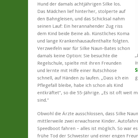
Hund der damals achtjährigen Silke los.
Das Mädchen lief hinterher, stolperte auf
den Bahngleisen, und das Schicksal nahm
seinen Lauf: Ein herannahender Zug riss
dem Kind beide Beine ab. Künstliches Koma
und lange Krankenhausaufenthalte folgten.
Verzweifeln war für Silke Naun-Bates schon
„
damals keine Option: Sie besuchte die
i
Regelschule, spielte mit ihren Freunden
S
und lernte mit Hilfe einer Rutschhose
g
schnell, auf Händen zu laufen. „Dass ich ein
Pflegefall bleibe, habe ich schon als Kind
entkräftet“, so die 55-Jährige. „Es ist oft weit
sind.“
Obwohl die Ärzte ausschlossen, dass Silke Naun
mittlerweile zwei erwachsene Kinder. Autofahr
Speedboot fahren – alles ist möglich. So war e
frühe Tod der Schwester und einer engen Freund