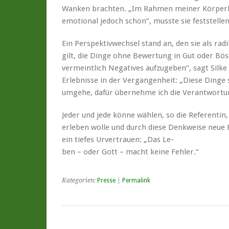
Wanken brachten. „Im Rahmen meiner Körperlic
emotional jedoch schon“, musste sie feststellen
Ein Perspektivwechsel stand an, den sie als rad
gilt, die Dinge ohne Bewertung in Gut oder B
vermeintlich Negatives aufzugeben“, sagt Silk
Erlebnisse in der Vergangenheit: „Diese Dinge s
umgehe, dafür übernehme ich die Verantwortu
Jeder und jede könne wählen, so die Referentin,
erleben wolle und durch diese Denkweise neue F
ein tiefes Urvertrauen: „Das Le-
ben – oder Gott – macht keine Fehler.“
Kategorien:
Presse
|
Permalink