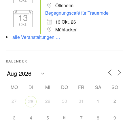
Okt.
Ötisheim
Begegnungscafé für Trauernde
13
13 Okt. 26
Okt.
Mühlacker
alle Veranstaltungen …
KALENDER
MO
DI
MI
DO
FR
SA
SO
27
29
30
31
1
2
28
6
3
4
5
7
8
9