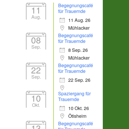
Begegnungscafé
11
für Trauernde
Aug.
11 Aug. 26
Mühlacker
Begegnungscafé
08
für Trauernde
Sep.
8 Sep. 26
Mühlacker
Begegnungscafé
22
für Trauernde
Sep.
22 Sep. 26
Spaziergang für
10
Trauernde
Okt.
10 Okt. 26
Ötisheim
Begegnungscafé
13