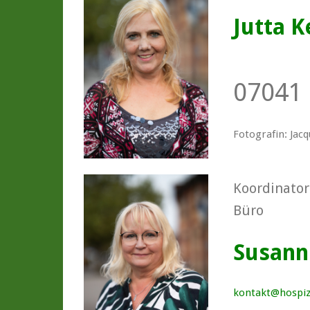
Jutta 
07041 
Fotografin: Jacq
Koordinator
Büro
Susann
kontakt@hospizd