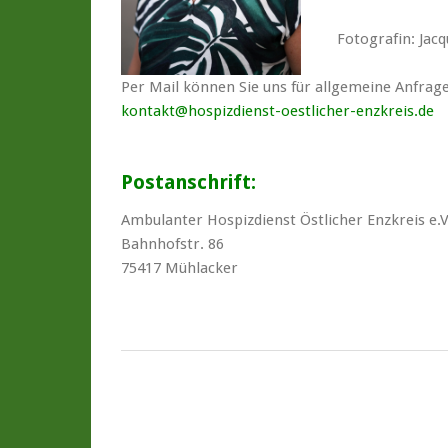
Fotografin: Jacq
Per Mail können Sie uns für allgemeine Anfrag
kontakt@hospizdienst-oestlicher-enzkreis.de
Postanschrift:
Ambulanter Hospizdienst Östlicher Enzkreis e.V
Bahnhofstr. 86
75417 Mühlacker