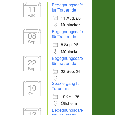
Begegnungscafé
11
für Trauernde
Aug.
11 Aug. 26
Mühlacker
Begegnungscafé
08
für Trauernde
Sep.
8 Sep. 26
Mühlacker
Office 365
Outlook Live
Begegnungscafé
22
für Trauernde
Sep.
22 Sep. 26
Spaziergang für
10
Trauernde
Okt.
10 Okt. 26
Ötisheim
Begegnungscafé
13