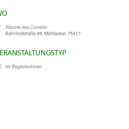
WO
Räume des Consilio
Bahnhofstraße 86, Mühlacker, 75417
ERANSTALTUNGSTYP
gle Kalender
iCalendar
für BegleiterInnen