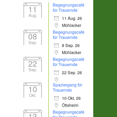
Begegnungscafé
11
für Trauernde
Aug.
11 Aug. 26
Mühlacker
Begegnungscafé
08
für Trauernde
Sep.
8 Sep. 26
Mühlacker
Office 365
Outlook Live
Begegnungscafé
22
für Trauernde
Sep.
22 Sep. 26
Spaziergang für
10
Trauernde
Okt.
10 Okt. 26
Ötisheim
Begegnungscafé
13