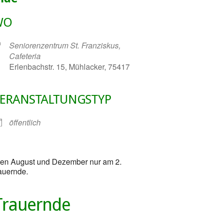
WO
Seniorenzentrum St. Franziskus,
Cafeteria
Erlenbachstr. 15, Mühlacker, 75417
ERANSTALTUNGSTYP
gle Kalender
iCalendar
öffentlich
aten August und Dezember nur am 2.
auernde.
Trauernde