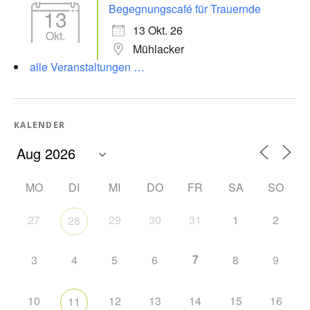
Begegnungscafé für Trauernde
13
13 Okt. 26
Okt.
Mühlacker
alle Veranstaltungen …
KALENDER
MO
DI
MI
DO
FR
SA
SO
27
29
30
31
1
2
28
7
3
4
5
6
8
9
10
12
13
14
15
16
11