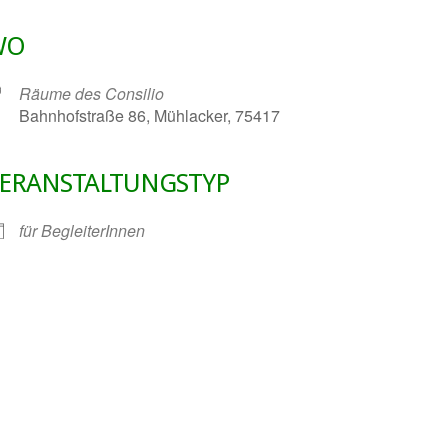
WO
Räume des Consilio
Bahnhofstraße 86, Mühlacker, 75417
ERANSTALTUNGSTYP
gle Kalender
iCalendar
für BegleiterInnen