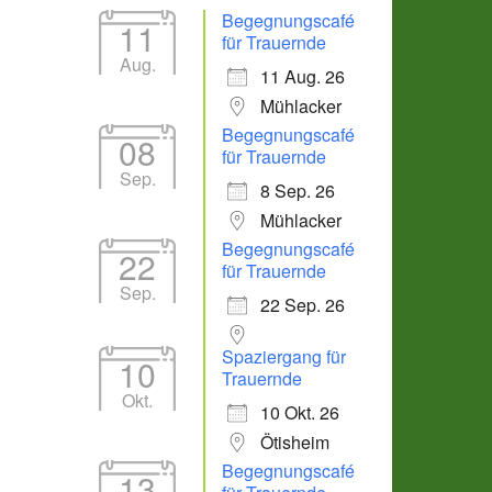
Begegnungscafé
11
für Trauernde
Aug.
11 Aug. 26
Mühlacker
Begegnungscafé
08
für Trauernde
Sep.
8 Sep. 26
Mühlacker
Office 365
Outlook Live
Begegnungscafé
22
für Trauernde
Sep.
22 Sep. 26
Spaziergang für
10
Trauernde
Okt.
10 Okt. 26
Ötisheim
Begegnungscafé
13