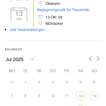
Ötisheim
Begegnungscafé für Trauernde
13
13 Okt. 26
Okt.
Mühlacker
alle Veranstaltungen …
KALENDER
MO
DI
MI
DO
FR
SA
SO
30
1
2
3
4
5
6
7
8
9
10
11
12
13