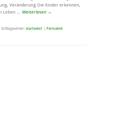
hung, Veränderung Die Kinder erkennen,
um Leben …
Weiterlesen
→
 Schlagwörter:
startseite1
|
Permalink