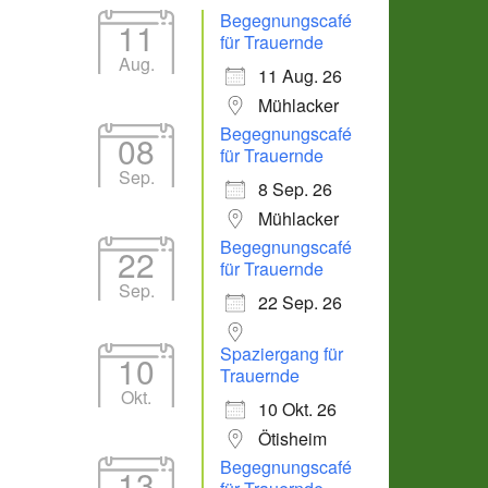
Begegnungscafé
11
für Trauernde
Aug.
11 Aug. 26
Mühlacker
Begegnungscafé
08
für Trauernde
Sep.
8 Sep. 26
Mühlacker
Begegnungscafé
22
für Trauernde
Sep.
22 Sep. 26
Spaziergang für
10
Trauernde
Okt.
10 Okt. 26
Ötisheim
Begegnungscafé
13