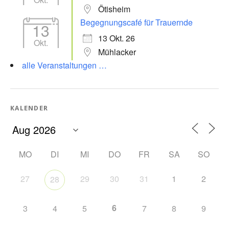
Ötisheim
Begegnungscafé für Trauernde
13
13 Okt. 26
Okt.
Mühlacker
alle Veranstaltungen …
KALENDER
MO
DI
MI
DO
FR
SA
SO
27
29
30
31
1
2
28
6
3
4
5
7
8
9