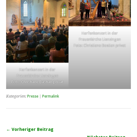
Harfenkonzert in der
Frauenkirche Lienzingen
Foto: Christiane Bastian privat
Harfenkonzert in der
Frauenkirche Lienzingen
Foto: Christiane Bastian privat
Kategorien:
Presse
|
Permalink
← Vorheriger Beitrag