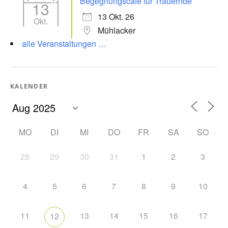
Begegnungscafé für Trauernde
13
13 Okt. 26
Okt.
Mühlacker
alle Veranstaltungen …
KALENDER
MO
DI
MI
DO
FR
SA
SO
28
29
30
31
1
2
3
4
5
6
7
8
9
10
11
13
14
15
16
17
12