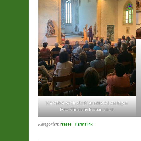
Harfenkonzert in der Frauenkirche Lienzingen
Foto: Christiane Bastian privat
Kategorien:
Presse
|
Permalink