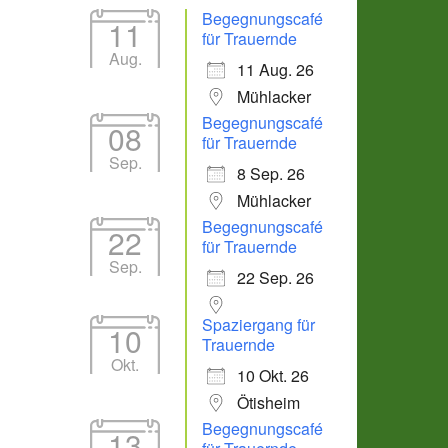
Begegnungscafé
11
für Trauernde
Aug.
11 Aug. 26
Mühlacker
Begegnungscafé
08
für Trauernde
Sep.
8 Sep. 26
Mühlacker
Begegnungscafé
22
für Trauernde
Sep.
22 Sep. 26
Spaziergang für
10
Trauernde
Okt.
10 Okt. 26
Ötisheim
Begegnungscafé
13