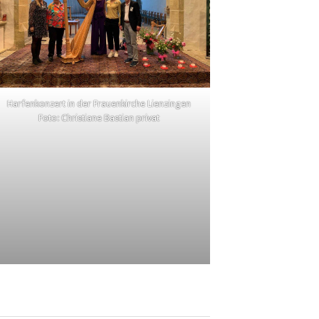
Harfenkonzert in der Frauenkirche Lienzingen
Foto: Christiane Bastian privat