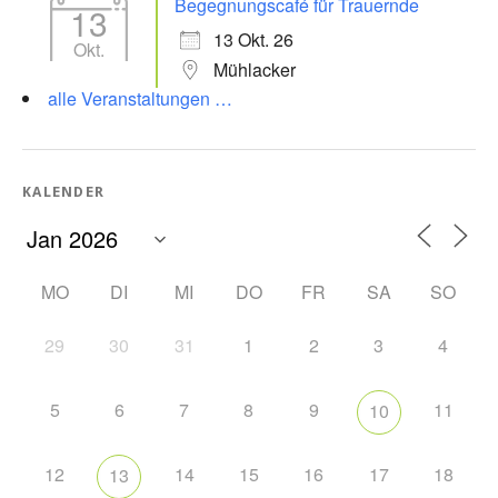
Begegnungscafé für Trauernde
13
13 Okt. 26
Okt.
Mühlacker
alle Veranstaltungen …
KALENDER
MO
DI
MI
DO
FR
SA
SO
29
30
31
1
2
3
4
5
6
7
8
9
11
10
12
14
15
16
17
18
13