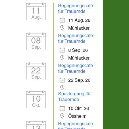
Begegnungscafé
11
für Trauernde
Aug.
11 Aug. 26
Mühlacker
Begegnungscafé
08
für Trauernde
Sep.
8 Sep. 26
Mühlacker
Office 365
Outlook Live
Begegnungscafé
22
für Trauernde
Sep.
22 Sep. 26
Spaziergang für
10
Trauernde
Okt.
10 Okt. 26
Ötisheim
Begegnungscafé
13