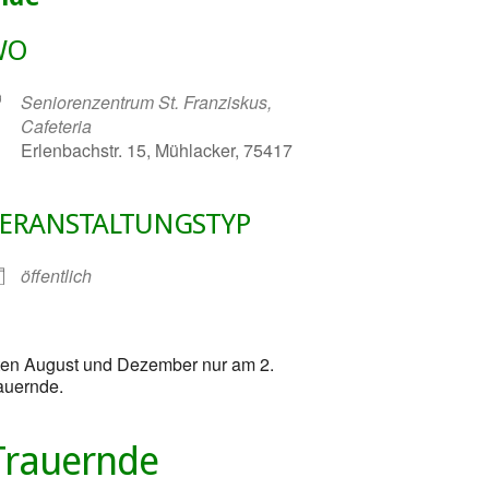
WO
Seniorenzentrum St. Franziskus,
Cafeteria
Erlenbachstr. 15, Mühlacker, 75417
ERANSTALTUNGSTYP
gle Kalender
iCalendar
öffentlich
aten August und Dezember nur am 2.
auernde.
Trauernde