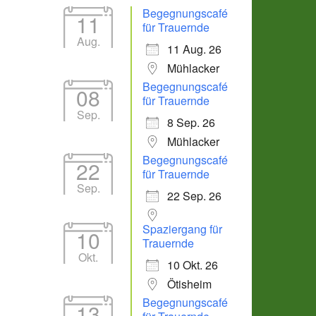
Begegnungscafé
11
für Trauernde
Aug.
11 Aug. 26
Mühlacker
Begegnungscafé
08
für Trauernde
Sep.
8 Sep. 26
Mühlacker
Office 365
Outlook Live
Begegnungscafé
22
für Trauernde
Sep.
22 Sep. 26
Spaziergang für
10
Trauernde
Okt.
10 Okt. 26
Ötisheim
Begegnungscafé
13