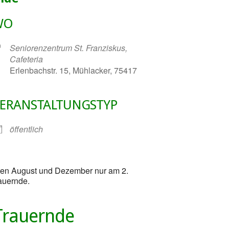
WO
Seniorenzentrum St. Franziskus,
Cafeteria
Erlenbachstr. 15, Mühlacker, 75417
ERANSTALTUNGSTYP
gle Kalender
iCalendar
öffentlich
aten August und Dezember nur am 2.
auernde.
Trauernde