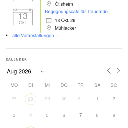
Ötisheim
Begegnungscafé für Trauernde
13
13 Okt. 26
Okt.
Mühlacker
alle Veranstaltungen …
KALENDER
MO
DI
MI
DO
FR
SA
SO
27
29
30
31
1
2
28
7
3
4
5
6
8
9