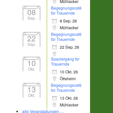
Mühlacker
Begegnungscafé
08
für Trauernde
Sep.
8 Sep. 26
Mühlacker
Begegnungscafé
22
für Trauernde
Sep.
22 Sep. 26
Spaziergang für
10
Trauernde
Okt.
10 Okt. 26
Ötisheim
Begegnungscafé
13
für Trauernde
Okt.
13 Okt. 26
Mühlacker
alle Veranstaltungen …