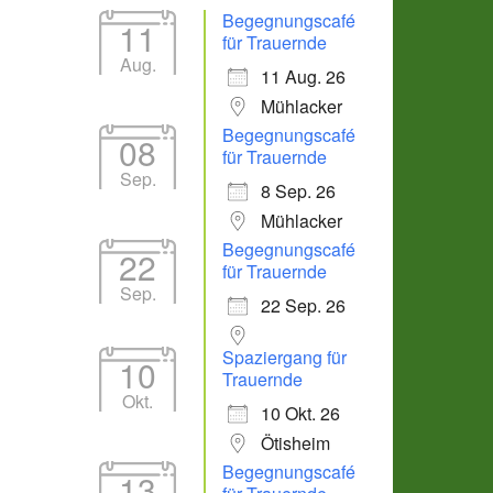
Begegnungscafé
11
für Trauernde
Aug.
11 Aug. 26
Mühlacker
Begegnungscafé
08
für Trauernde
Sep.
8 Sep. 26
Mühlacker
Begegnungscafé
22
für Trauernde
Sep.
22 Sep. 26
Spaziergang für
10
Trauernde
Okt.
10 Okt. 26
Ötisheim
Begegnungscafé
13