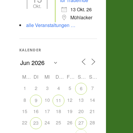
für Trauernde
Okt.
13 Okt. 26
Mühlacker
alle Veranstaltungen …
KALENDER
MO
DI
MI
DO
FR
SA
SO
1
2
3
4
5
7
6
8
10
12
13
14
9
11
15
16
17
18
19
20
21
22
24
25
26
28
23
27