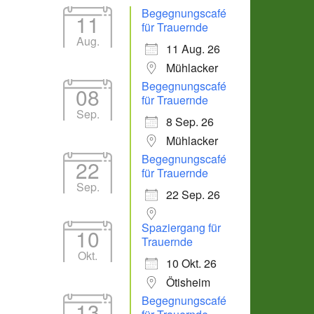
Begegnungscafé
11
für Trauernde
Aug.
11 Aug. 26
Mühlacker
Begegnungscafé
08
für Trauernde
Sep.
8 Sep. 26
Mühlacker
Begegnungscafé
22
für Trauernde
Sep.
22 Sep. 26
Spaziergang für
10
Trauernde
Okt.
10 Okt. 26
Ötisheim
Begegnungscafé
13