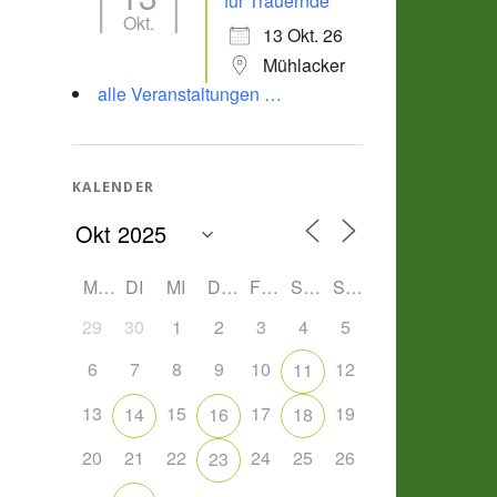
für Trauernde
Okt.
13 Okt. 26
Mühlacker
alle Veranstaltungen …
KALENDER
MO
DI
MI
DO
FR
SA
SO
29
30
1
2
3
4
5
6
7
8
9
10
12
11
13
15
17
19
14
16
18
20
21
22
24
25
26
23